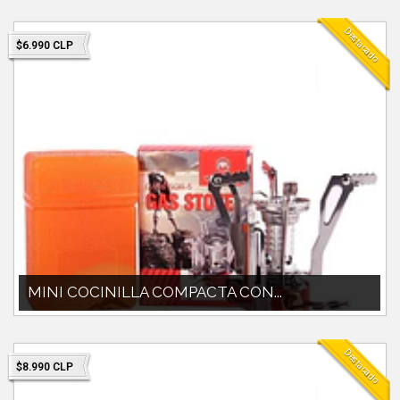
doite o nautika o...
Destacado
$6.990 CLP
MINI COCINILLA COMPACTA CON...
MINI COCINILLA CAMPSOR CON CHISPERO.PESO 150G.COMPATIBLE
CON GAS 230G O 450 DOITE O NAU...
Destacado
$8.990 CLP