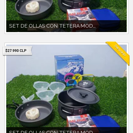
SET DE OLLAS CON TETERA MOD...
Set olla con tetera modelo ds-308Incluye olla con tapa 1700ccPaila y
pocilllos plastico...
Destacado
$27.990 CLP
SET DE OLLAS CON TETERA MOD...