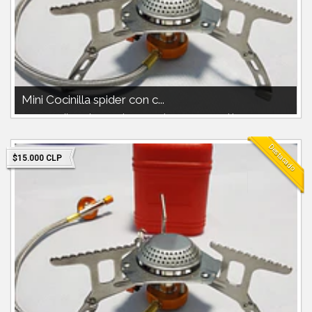
Mini Cocinilla spider con c...
Mini Cocinilla spider con chispero.Utiliza gas compatible 230g o 450
doite o nautika o...
Destacado
$15.000 CLP