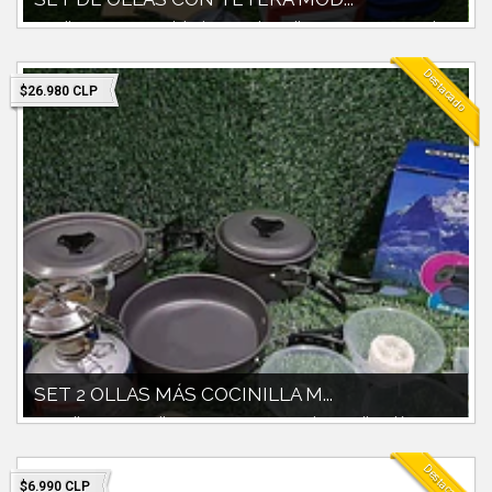
Set olla con tetera modelo ds-308Incluye olla con tapa 1700ccPaila y
pocilllos plastico...
Destacado
$26.980 CLP
SET 2 OLLAS MÁS COCINILLA M...
* Set olla 1700cc + olla 900cc peso 560g * Paila y pocillos plásticos
cuchara palo cuch...
Destacado
$6.990 CLP