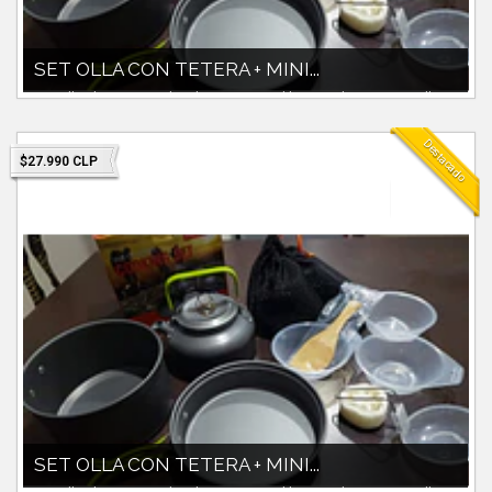
SET OLLA CON TETERA + MINI...
-set olla aluminio anodizado para uso trekking outdoor 1800cc olla. -
tetera 800cc -poci...
Destacado
$27.990 CLP
SET OLLA CON TETERA + MINI...