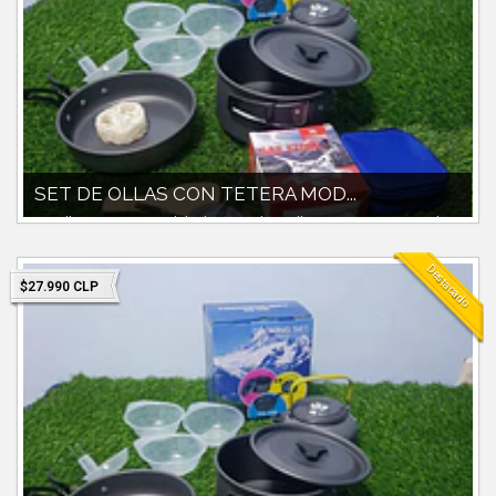
SET DE OLLAS CON TETERA MOD...
Set olla con tetera modelo ds-308Incluye olla con tapa 1700ccPaila y
pocilllos plastico...
Destacado
$27.990 CLP