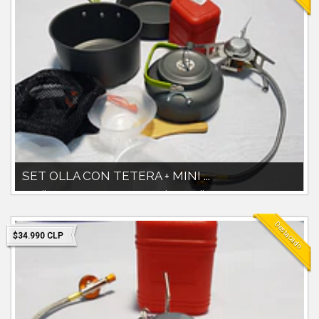
SET OLLA CON TETERA + MINI ...
Set olla 1800cc con tetera 800ccIncluye pocillos y accesorios
plásticos.Mini cocinilla...
Destacado
$34.990 CLP