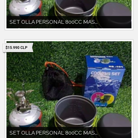
SET OLLA PERSONAL 800CC MAS...
Set olla personal 800cc material alumimio anodizado Mango
recubierto Bolso de tranporte...
$15.990 CLP
SET OLLA PERSONAL 800CC MAS...