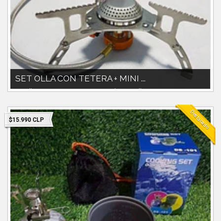
SET OLLA CON TETERA + MINI ...
Set olla 1800cc con tetera 800ccIncluye pocillos y accesorios
plásticos.Mini cocinilla...
Destacado
$15.990 CLP