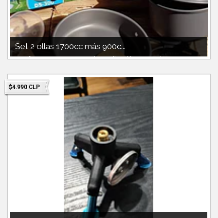
Set 2 ollas 1700cc más 900c...
Set ollas 1700cc y 900cc paila pocillos plásticos incluye mini
cocini...
$4.990 CLP