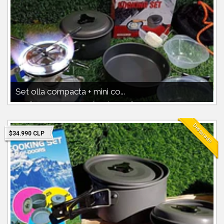
Set olla compacta + mini co...
Set olla compacta 900cc más paila y pocillos, accesorios mini
cocinilla plato gra...
Destacado
$34.990 CLP