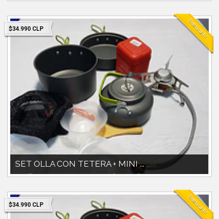
-set olla aluminio anodizado para uso trekking outdoor 1800cc olla. -
tetera 800cc -poci...
Destacado
$34.990 CLP
SET OLLA CON TETERA + MINI ...
Set olla 1800cc con tetera 800ccIncluye pocillos y accesorios
plásticos.Mini cocinilla...
Destacado
$34.990 CLP