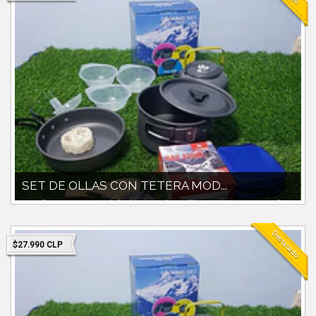
SET DE OLLAS CON TETERA MOD...
Set olla con tetera modelo ds-308Incluye olla con tapa 1700ccPaila y
pocilllos plastico...
Destacado
$27.990 CLP