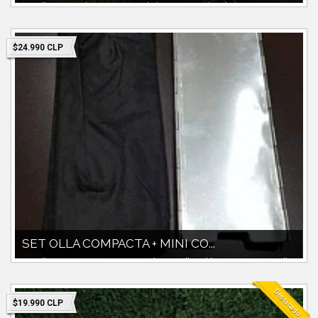
Set olla personal 800cc material alumimio anodizado Mango
recubierto Bolso de tranporte...
$24.990 CLP
SET OLLA COMPACTA + MINI CO...
Set olla compacta 900cc mas paila y pocillos plásticos.mini cocinilla
con chispero marc...
Destacado
$19.990 CLP