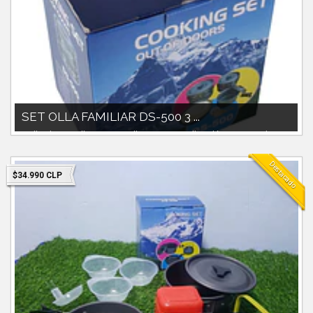
SET OLLA FAMILIAR DS-500 3 ...
1 olla 2litros1 olla 1700cc1 olla 900cc4 pocillos plásticos1 cuchara
paloBolso de trans...
Destacado
$34.990 CLP