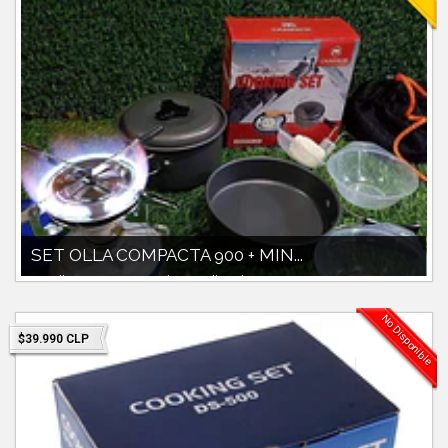
SET OLLA COMPACTA 900 + MIN...
set ollas 900ccc con paila y pocillos plasticos y accesorios peso
360g.mini cocinilla p...
No Disponible
$39.990 CLP