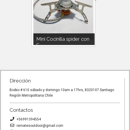
r con
Mini Cocinilla spider con
MINI 
c...
COMPA
Mini Cocinilla spider con
MINI CO
tible
chispero.Utiliza gas compatible
CHISPER
...
230g o 450 doite o nautika o...
150G.CO
O 450 DO
Dirección
Biobio # 610 sábado y domingo 10am a 17hrs, 8320107 Santiago
Región Metropolitana Chile
Contactos
+56991394554
rematesoutdoor@gmail.com