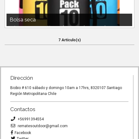
Bolsa seca
Bolsa seca impermeable 10 L $6.990 20 L $8.990 30 L $9.990
7 Artículo(s)
Dirección
Biobio # 610 sábado y domingo 10am a 17hrs, 8320107 Santiago
Región Metropolitana Chile
Contactos
+56991394554
rematesoutdoor@gmail.com
Facebook
Twitter