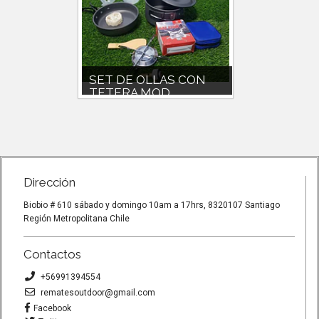
S
SET DE OLLAS CON
SET 
TETERA MOD...
TETER
cc peso
Set olla con tetera modelo ds-
SET OLL
icos
308Incluye olla con tapa
TAPAPAI
1700ccPaila y pocilllos plastico...
INCLUID
TRANSPO
Dirección
Biobio # 610 sábado y domingo 10am a 17hrs, 8320107 Santiago
Región Metropolitana Chile
Contactos
+56991394554
rematesoutdoor@gmail.com
Facebook