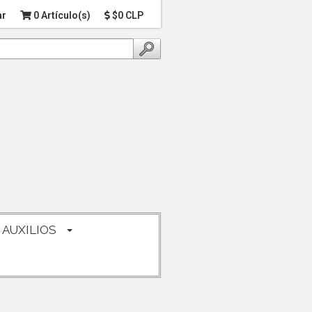
ar
0 Artículo(s)
$0 CLP
 AUXILIOS