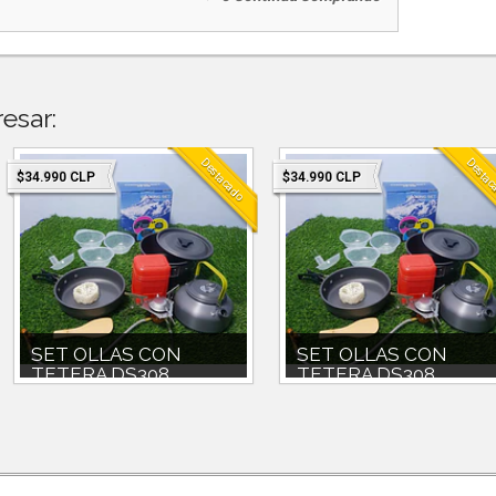
esar:
Destacado
Destac
$34.990 CLP
$34.990 CLP
SET OLLAS CON
SET OLLAS CON
TETERA DS308 ...
TETERA DS308 ...
SET OLLA 1700 CC CON
SET OLLA 1700 CC CON
TAPAPAILAPOCILLOS PLÁSTICOS
TAPAPAILAPOCILLOS PLÁSTICOS
INCLUIDOSBOLSO DE
INCLUIDOSBOLSO DE
TRANSPORTEMINI COCIN...
TRANSPORTEMINI COCIN...