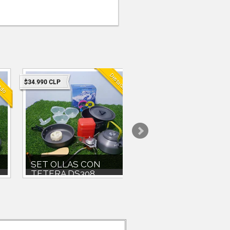
ado
Destacado
$34.990 CLP
$19.990 CLP
SET OLLAS CON
SET OLLA COMPA
TETERA DS308 ...
900 + MIN...
SET OLLA 1700 CC CON
set ollas 900ccc con paila y
TAPAPAILAPOCILLOS PLÁSTICOS
pocillos plasticos y accesor
INCLUIDOSBOLSO DE
peso 360g.mini cocinilla p..
TRANSPORTEMINI COCIN...