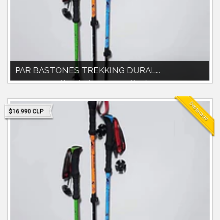
PAR BASTONES TREKKING DURAL...
Par Bastones trekking duralumino. Extensibles de 60cm a
135cm.Material duraluminio.Idea...
Destacado
$16.990 CLP