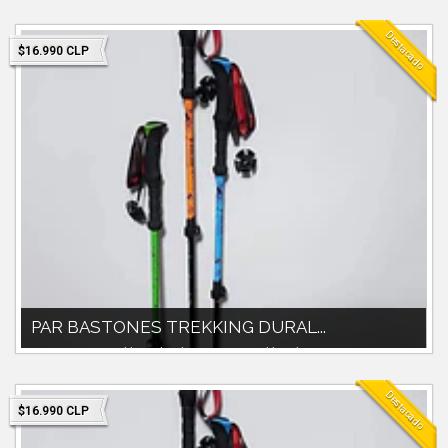
135cm.Material duraluminio .Mang...
Destacado
$16.990 CLP
PAR BASTONES TREKKING DURAL...
Par Bastones trekking duralumino. Extensibles de 60cm a
135cm.Material duraluminio.Idea...
Destacado
$16.990 CLP