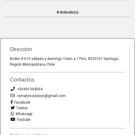
Bastones trekking duraluminio mango espuma Sistema quick look
Duraluminio 7...
8 Artículo(s)
Dirección
Biobio # 610 sábado y domingo 10am a 17hrs, 8320107 Santiago
Región Metropolitana Chile
Contactos
+56991394554
rematesoutdoor@gmail.com
Facebook
Twitter
Whatsapp
Youtube