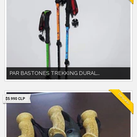
PAR BASTONES TREKKING DURAL...
Par Bastones trekking duralumino. Extensibles de 60cm a
135cm.Material duraluminio.Idea...
Destacado
$5.990 CLP