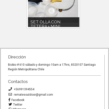
SET OLLA CON
SET 2
TETERA + MINI ...
MINI C
Set olla 1800cc con tetera
* Set oll
cesorios
800ccIncluye pocillos y accesorios
560g * Pai
plásticos.Mini cocinilla...
cuchara p
Dirección
Biobio # 610 sábado y domingo 10am a 17hrs, 8320107 Santiago
Región Metropolitana Chile
Contactos
+56991394554
rematesoutdoor@gmail.com
Facebook
Twitter