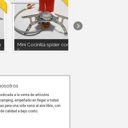
n
Mini Cocinilla spider con
Linterna Coba 40.0
c...
Lm
Mini Cocinilla spider con
Linterna Coba 40 mil Lm 
chispero.Utiliza gas compatible
M 300w wick Zoom retráct
230g o 450 doite o nautika o...
Lintern...
nosotros
dicada a la venta de artículos
 camping, empeñado en llegar a todas
as para una vida sana al aire libre, con
de calidad a bajo costo.