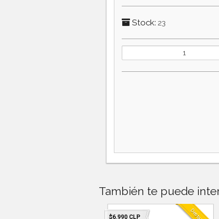
Stock:
23
También te puede inter
Destacado
.990 CLP
$6.990 CLP