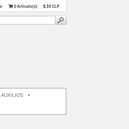
ar
0 Artículo(s)
$0 CLP
 AUXILIOS