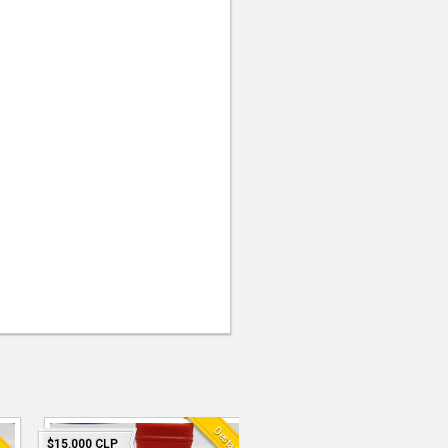
ado
Destacado
$15.000 CLP
$34.990 CLP