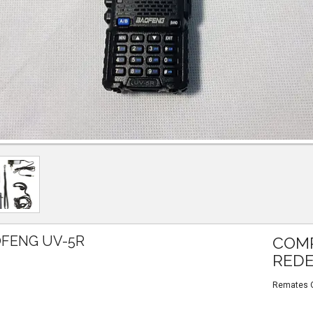
OFENG UV-5R
COMP
REDE
Remates Ou