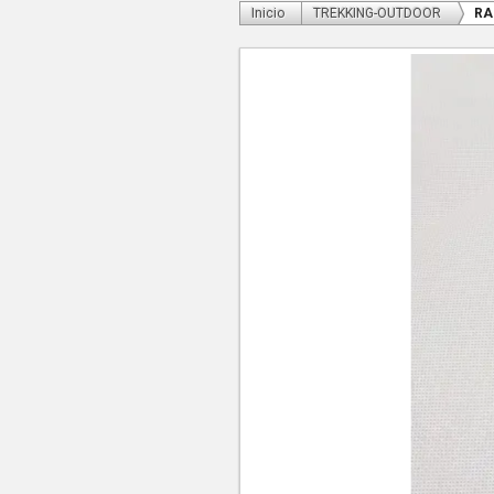
Inicio
TREKKING-OUTDOOR
RA