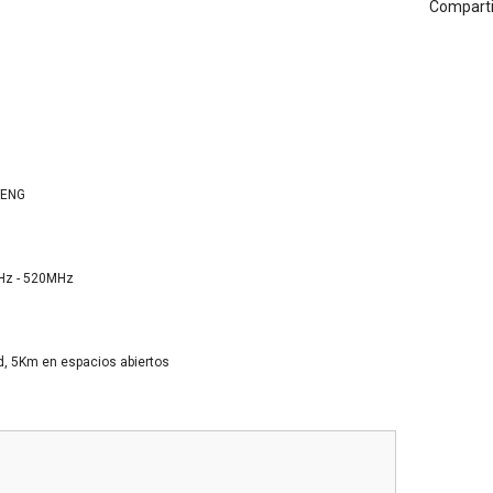
Comparti
OFENG
Hz - 520MHz
d, 5Km en espacios abiertos