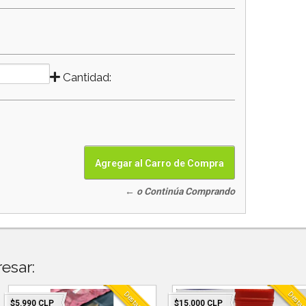
Cantidad:
← o Continúa Comprando
esar:
Destacado
Destac
$5.990 CLP
$15.000 CLP