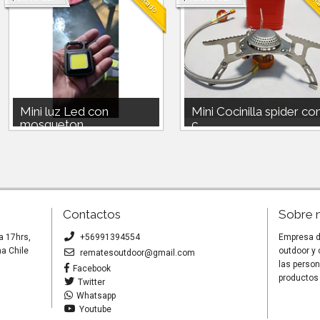
Mini luz Led con
Mini Cocinilla spider co
mosqueton ...
c...
Linterna mini con mosqueton
Mini Cocinilla spider con
recargable con usb tipo C android.
chispero.Utiliza gas compatible
iman para adherirs...
230g o 450 doite o nautika o...
Contactos
Sobre 
a 17hrs,
+56991394554
Empresa de
a Chile
outdoor y
rematesoutdoor@gmail.com
las person
Facebook
productos 
Twitter
Whatsapp
Youtube