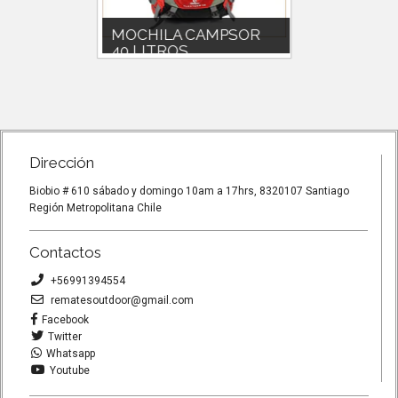
MOCHILA CAMPSOR
MOCH
40 LITROS
HIDRAT
ado a la
MALLA SEPARADORA DE
Perfecto 
o
ESPALDABARRAS DE
libre com
ALUMINIOCUBRE
correr, et
MOCHILACAPACIDAD 45LITROS
Dirección
Biobio # 610 sábado y domingo 10am a 17hrs, 8320107 Santiago
Región Metropolitana Chile
Contactos
+56991394554
rematesoutdoor@gmail.com
Facebook
Twitter
Whatsapp
Youtube