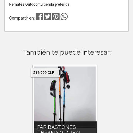
Remates Outdoor tu tienda preferida.
Compartir en:
También te puede interesar:
$16.990 CLP
$16.990 C
PAR BASTONES
PAR 
..
TREKKING DURAL...
TREKK