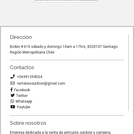
Par Bastones trekking duralumino.
Par Bast
e 60cm a
Extensibles de 60cm a
Extensib
o
135cm.Material duraluminio.Idea...
135cm.Mat
Dirección
Biobio # 610 sábado y domingo 10am a 17hrs, 8320107 Santiago
Región Metropolitana Chile
Contactos
+56991394554
rematesoutdoor@gmail.com
Facebook
Twitter
Whatsapp
Youtube
Sobre nosotros
Empresa dedicada a la venta de artículos outdoor y camping,