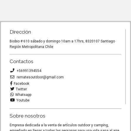
 2
Adaptador gas 227 para cocinillas
Set olla 
mpara a
camping
y pocillos
con chisp
Dirección
Biobio # 610 sábado y domingo 10am a 17hrs, 8320107 Santiago
Región Metropolitana Chile
Contactos
+56991394554
rematesoutdoor@gmail.com
Facebook
Twitter
Whatsapp
Youtube
Sobre nosotros
Empresa dedicada a la venta de artículos outdoor y camping,
empeñado en llegar a todas las personas para una vida sana al aire