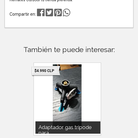
Compartir en:
También te puede interesar:
Agotado
$4.990 CLP
$24.990 C
Adaptador gas tripode
SET O
para ...
MINI C