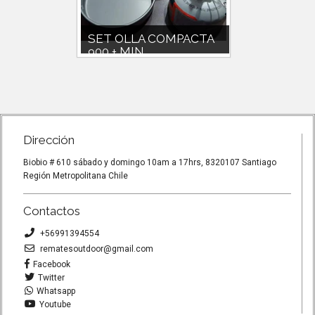
NAL
SET OLLA COMPACTA
SET 
900 + MIN...
900CC
 tapa-
SET OLLA COMPACTA CAMPSOR
Set olla 
etos
900CC CON POCILLOS Y
paila.Poci
ACCESORIOS PLASTICOS.PESO
incluidos.
320GMINI...
Dirección
Biobio # 610 sábado y domingo 10am a 17hrs, 8320107 Santiago
Región Metropolitana Chile
Contactos
+56991394554
rematesoutdoor@gmail.com
Facebook
Twitter
Whatsapp
Youtube