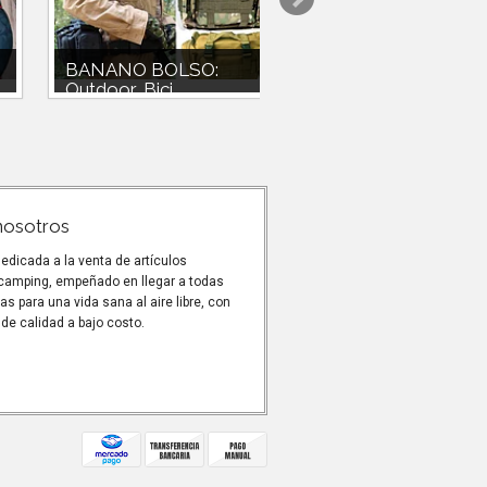
BANANO BOLSO:
Primera capa camis
Outdoor, Bici...
y pan...
Banano Bolso Puede ser usado a
Conjunto Primera capa esd
la cintura, colgado al hombro o
Respirable, termica $19990
adicionarlo(incluye...
Camiseta y pantalón . . Talla 
nosotros
dicada a la venta de artículos
 camping, empeñado en llegar a todas
as para una vida sana al aire libre, con
de calidad a bajo costo.