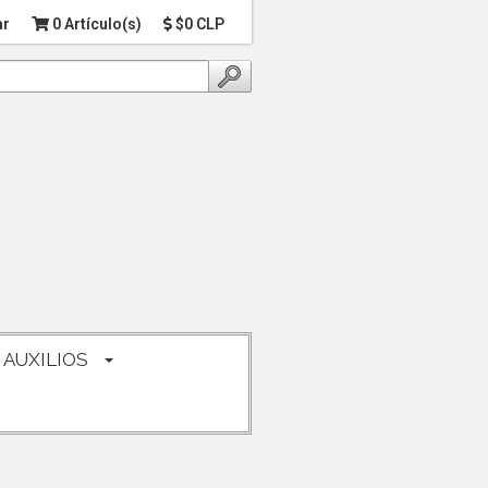
ar
0 Artículo(s)
$0 CLP
 AUXILIOS