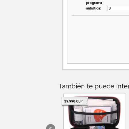
programa
antartica:
También te puede inter
.990 CLP
$9.990 CLP