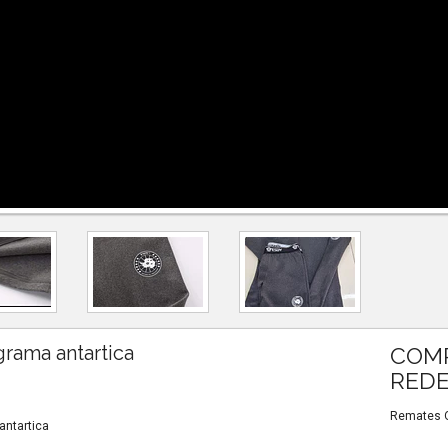
rama antartica
COMP
REDE
Remates Ou
antartica