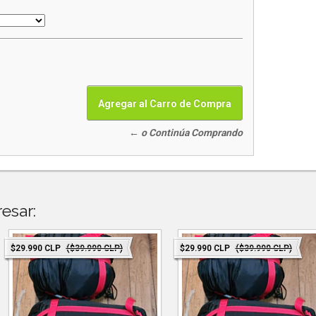
← o Continúa Comprando
esar:
$29.990 CLP
($39.990 CLP)
$29.990 CLP
($39.990 CLP)