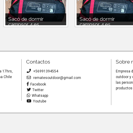
Sacó de dormir
Sacó de dormir
campsor 4 es...
campsor 4 es...
Saco de dormir campsor-10
Saco de dormir campsor-10
extremo , Momia SKU: Peso
extremo , Momia SKU: Peso
1.760kg 230cmx80x50 marca
1.760kg 230cmx80x50 marca
campsor...
campsor...
Contactos
Sobre 
a 17hrs,
+56991394554
Empresa de
a Chile
outdoor y
rematesoutdoor@gmail.com
las person
Facebook
productos 
Twitter
Whatsapp
Youtube