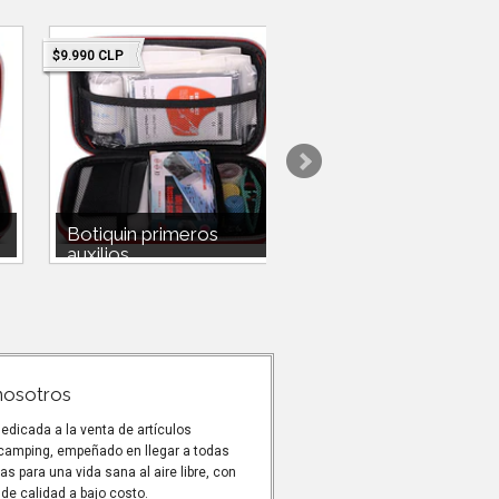
$9.990 CLP
$29.990 CLP
($39.990 CLP)
Botiquin primeros
Sacó de dormir
auxilios ...
campsor 4 es...
r
Botiquin primeros auxilios outdoor
Saco de dormir campsor-10
$9.990 Estuche de caja dura 10
extremo , Momia SKU: Pes
toalla alcohol 4 toa...
1.760kg 230cmx80x50 mar
campsor...
nosotros
dicada a la venta de artículos
 camping, empeñado en llegar a todas
as para una vida sana al aire libre, con
de calidad a bajo costo.