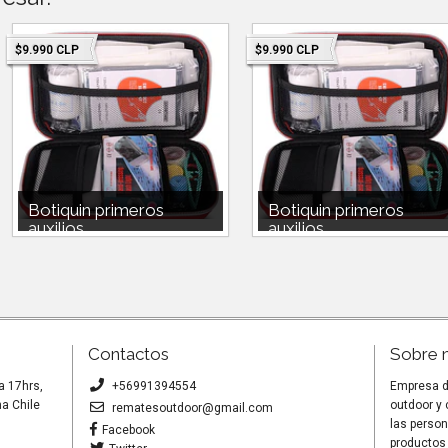
$9.990 CLP
$9.990 CLP
Botiquin primeros
Botiquin primeros
auxilios ...
auxilios ...
Botiquin primeros auxilios outdoor
Botiquin primeros auxilios outdoo
$9.990 Estuche de caja dura 10
$9.990 Estuche de caja dura 10
toalla alcohol 4 toa...
toalla alcohol 4 toa...
Contactos
Sobre 
a 17hrs,
+56991394554
Empresa de
a Chile
outdoor y
rematesoutdoor@gmail.com
las person
Facebook
productos 