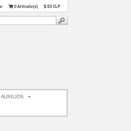
ar
0 Artículo(s)
$0 CLP
 AUXILIOS