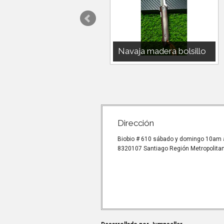
MULTI HERRAMIENTA
Navaja madera bolsillo
OUTDOOR
Navaja madera 18cm elegante y
práctica para usar.
MULTI HERRAMIENTA
OUTDOORPIEZAS HERRAMIENTA
INTERCAMBIABLES.NAVAJAALICATEDESTADOR,
ABRE...
Dirección
Biobio # 610 sábado y domingo 10am 
8320107 Santiago Región Metropolitan