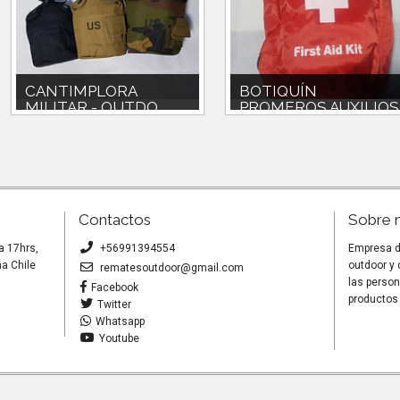
CANTIMPLORA
BOTIQUÍN
MILITAR - OUTDO...
PROMEROS AUXILIOS
...
Cantimplora militar $8.990Incluye
tacho metálico, funda,gancho a
BOTIQUÍN OUTDOOR,
cinturón.
VEHICULOS,TREKKINGCOMPAC
Y LIVIANO.TODOS LOS
ACCESORIOS INCLUIDOS E...
Contactos
Sobre 
a 17hrs,
+56991394554
Empresa de
a Chile
outdoor y
rematesoutdoor@gmail.com
las person
Facebook
productos 
Twitter
Whatsapp
Youtube