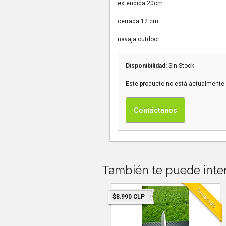
extendida 20cm
cerrada 12 cm
navaja outdoor
Disponibilidad:
Sin Stock
Este producto no está actualmente 
Contáctanos
También te puede inter
Destacado
1.990 CLP
$8.990 CLP