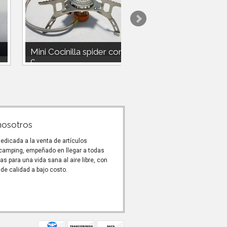
Mini Cocinilla spider con
Mini Cocinilla spide
c...
c...
Mini Cocinilla spider con
Mini Cocinilla spider con
chispero.Utiliza gas compatible
chispero.Utiliza gas compat
230g o 450 doite o nautika o...
230g o 450 doite o nautika o
TO
nosotros
dicada a la venta de artículos
 camping, empeñado en llegar a todas
as para una vida sana al aire libre, con
de calidad a bajo costo.