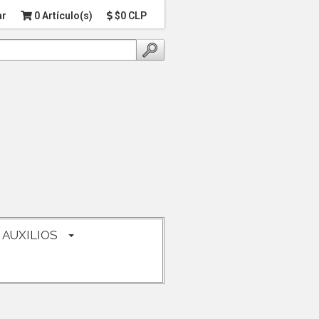
ar
0 Artículo(s)
$0 CLP
 AUXILIOS