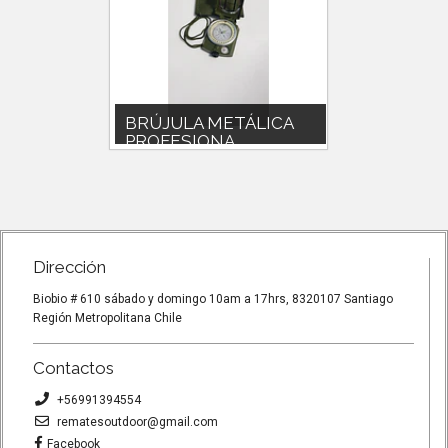
ACTA
BRÚJULA METÁLICA
Set ol
PROFESIONA...
co...
MPSOR
Brújula Metálica Profesional
Set olla 
Topografía Trekking
y pocillos
PESO
AndinismoCaracterísticas:- 100%
plato gra..
nuevo....
Dirección
Biobio # 610 sábado y domingo 10am a 17hrs, 8320107 Santiago
Región Metropolitana Chile
Contactos
+56991394554
rematesoutdoor@gmail.com
Facebook