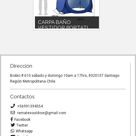
3
CARPA BAÑO
SET 
VESTIDOR PORTATI...
900 + 
cil
Baño portátil camping Medidas
set ollas
os 2metro
180cm 130cm 120cm fácil de
plasticos
transporte y armado fáci...
360g.mini 
Dirección
Biobio # 610 sábado y domingo 10am a 17hrs, 8320107 Santiago
Región Metropolitana Chile
Contactos
+56991394554
rematesoutdoor@gmail.com
Facebook
Twitter
Whatsapp