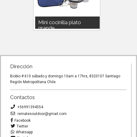
Mini cocinilla plato
MINI 
grande...
COMPA
R PESO
MINI COCINILLA CAMPSOR PESO
MINI CO
AS
250GCOMPATIBLE CON GAS
CHISPER
DOITE O NAUTIKAIDEAL
150G.CO
MOCHILERO...
O 450 DO
Dirección
Biobio # 610 sábado y domingo 10am a 17hrs, 8320107 Santiago
Región Metropolitana Chile
Contactos
+56991394554
rematesoutdoor@gmail.com
Facebook
Twitter
Whatsapp