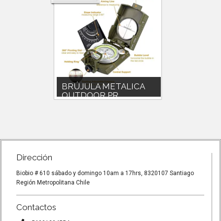
DICO
BRÚJULA METALICA
Balacl
OUTDOOR PR...
Balaclava
Polartec®
icaz en
Brujula profesional $18990 ¿Metal
entre los 
íneo
de ingeniería de alta resistencia¿
Esta brújula e...
Dirección
Biobio # 610 sábado y domingo 10am a 17hrs, 8320107 Santiago
Región Metropolitana Chile
Contactos