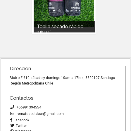
BRA
Toalla secado rápido
Mini t
microf...
rápido .
CADO
Medida 77cm x 40cm color azul y
Toalla se
CM X
rosado
Mano. Ide
RTE...
libre 80c
Dirección
Biobio # 610 sábado y domingo 10am a 17hrs, 8320107 Santiago
Región Metropolitana Chile
Contactos
+56991394554
rematesoutdoor@gmail.com
Facebook
Twitter