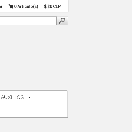
ar
0 Artículo(s)
$0 CLP
 AUXILIOS