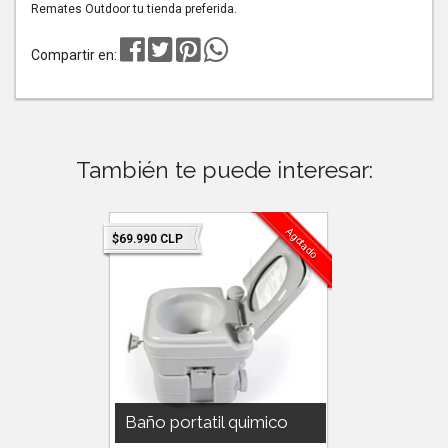
Remates Outdoor tu tienda preferida.
Compartir en:
También te puede interesar:
Agotado
Agotado
$69.990 CLP
$2.990 CLP
licona
Baño portatil quimico
Plato 
850cc..
Baño portatil químico. Muy