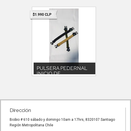
$1.990 CLP
$8.990 CLP
avaja
PULSERA PEDERNAL
Navaja
INICIO DE ...
Navaja m
práctica 
PULSERA PEDERNAL-
SILBATOPULSERA
SUPERVIVENCIA CAMPING ,
OUTDOORS, TREKKING.
Dirección
Biobio # 610 sábado y domingo 10am a 17hrs, 8320107 Santiago
Región Metropolitana Chile