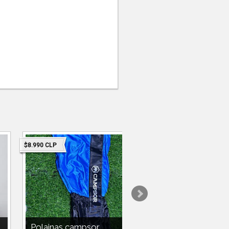
$8.990 CLP
$5.990 CLP
Polainas campsor
BOTIQUÍN