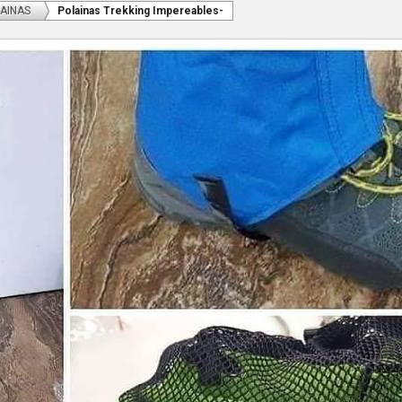
AINAS
Polainas Trekking Impereables-