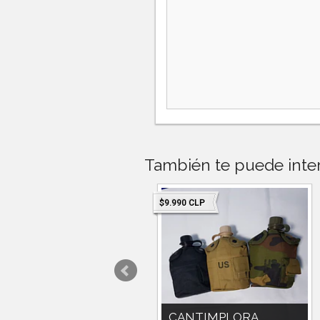
También te puede inter
4.990 CLP
$9.990 CLP
MOCHILA DE
CANTIMPLORA