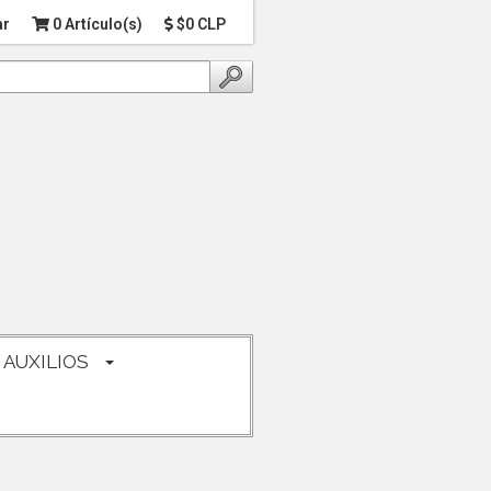
ar
0 Artículo(s)
$0 CLP
 AUXILIOS