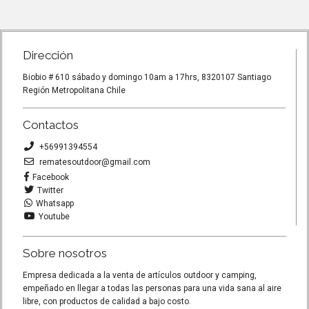
Tpe de alta Elast...
Tpe de alt
Dirección
Biobio # 610 sábado y domingo 10am a 17hrs, 8320107 Santiago
Región Metropolitana Chile
Contactos
+56991394554
rematesoutdoor@gmail.com
Facebook
Twitter
Whatsapp
Youtube
Sobre nosotros
Empresa dedicada a la venta de artículos outdoor y camping,
empeñado en llegar a todas las personas para una vida sana al aire
libre, con productos de calidad a bajo costo.