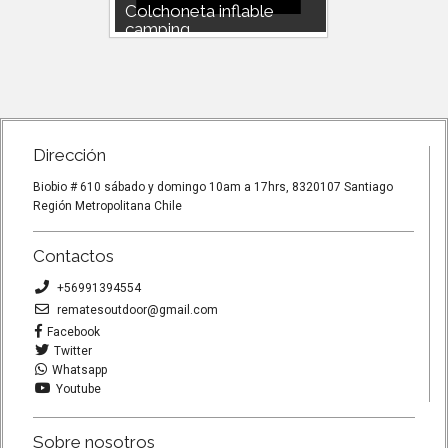
e
Colchoneta inflable
Colcho
camping...
campin
en 60
Peso 660g se inflado fácil en 60
Peso 660g
para
segundo con el pie. Ideal para
segundo c
travesías trekkin...
travesías 
Dirección
Biobio # 610 sábado y domingo 10am a 17hrs, 8320107 Santiago
Región Metropolitana Chile
Contactos
+56991394554
rematesoutdoor@gmail.com
Facebook
Twitter
Whatsapp
Youtube
Sobre nosotros