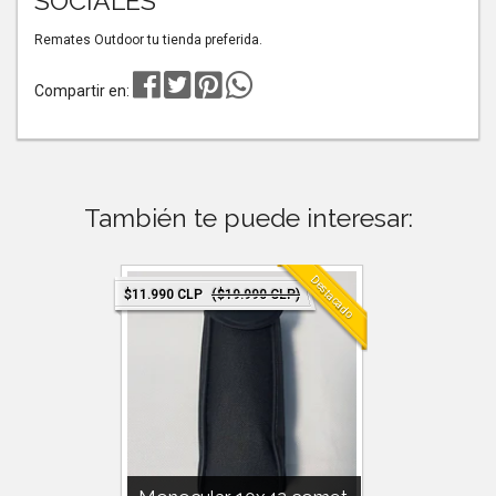
SOCIALES
Remates Outdoor tu tienda preferida.
Compartir en:
También te puede interesar:
Destacado
Agotado
$11.990 CLP
($19.990 CLP)
$5.990 CLP