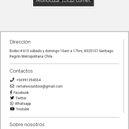
carpa
Monocular 10x42 comet
BOTI
AUXILI
a 3
MONOCULAR 10X42 IDEAL PARA
SALIDAS
BOTIQUÍ
OUTDOOR.AVISTAMIENTO DE
VEHICU
AVES Y OTROS PESO 220g
Y LIVIAN
ACCESORI
Dirección
Biobio # 610 sábado y domingo 10am a 17hrs, 8320107 Santiago
Región Metropolitana Chile
Contactos
+56991394554
rematesoutdoor@gmail.com
Facebook
Twitter
Whatsapp
Youtube
Sobre nosotros