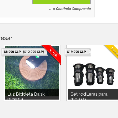
← o Continúa Comprando
esar:
Destac
Agotado
$8.990 CLP
($12.990 CLP)
$19.990 CLP
Luz Bicicleta Baisk
Set rodilleras para
recarga...
moto o ...
Set de rodilleras y coderas para
moto y bicicleta.Son aceradas par
mayor resistencia a...