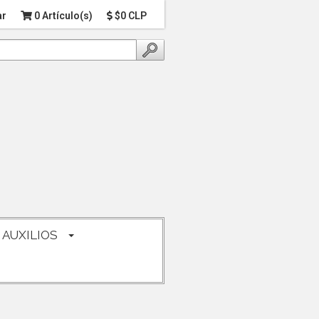
ar
0 Artículo(s)
$0 CLP
 AUXILIOS