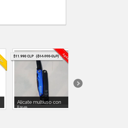
ado
Agotado
$11.990 CLP
($14.990 CLP)
$5.990 CLP
Alicate multiuso con
Luz Trasera bicicle
llave ...
recar...
Alicate
Luz trasera recargable de
a
multiusonavajadestapadordestornilladorllave
bicicleta
Francesabolso de transportepeso
330g