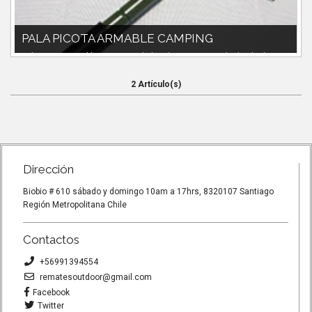
PALA PICOTA ARMABLE CAMPING
Pala picota armable.peso 200g.bolso de tranporte incluido.Ideal
salidas outdoot, trekki...
2 Artículo(s)
Dirección
Biobio # 610 sábado y domingo 10am a 17hrs, 8320107 Santiago
Región Metropolitana Chile
Contactos
+56991394554
rematesoutdoor@gmail.com
Facebook
Twitter