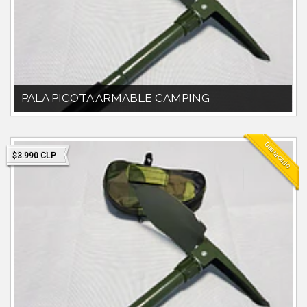
PALA PICOTA ARMABLE CAMPING
Pala picota armable.peso 200g.bolso de tranporte incluido.Ideal
salidas outdoot, trekki...
Destacado
$3.990 CLP