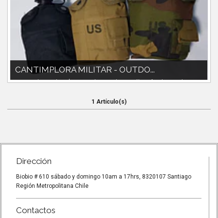
CANTIMPLORA MILITAR - OUTDO...
Cantimplora militar $8.990Incluye tacho metálico, funda,gancho a
cinturón.
1 Artículo(s)
Dirección
Biobio # 610 sábado y domingo 10am a 17hrs, 8320107 Santiago
Región Metropolitana Chile
Contactos